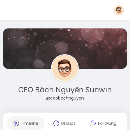
CEO Bách Nguyên Sunwin
@ceobachnguyen
Timeline
Groups
Following